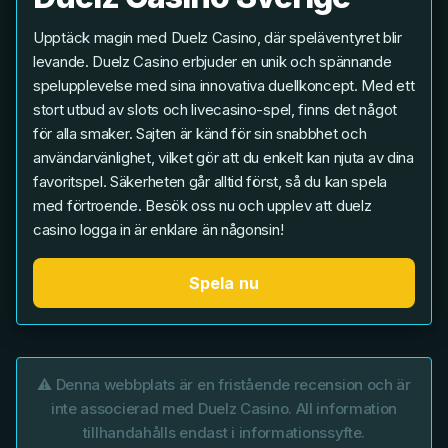
Upptäck magin med Duelz Casino, där speläventyret blir
levande. Duelz Casino erbjuder en unik och spännande
spelupplevelse med sina innovativa duellkoncept. Med ett
stort utbud av slots och livecasino-spel, finns det något
för alla smaker. Sajten är känd för sin snabbhet och
användarvänlighet, vilket gör att du enkelt kan njuta av dina
favoritspel. Säkerheten går alltid först, så du kan spela
med förtroende. Besök oss nu och upplev att duelz
casino logga in är enklare än någonsin!
Spela nu
⚠ Denna webbplats är en fristående recension och är
inte associerad med Duelz Сasino. All information
tillhandahålls endast i informationssyfte.