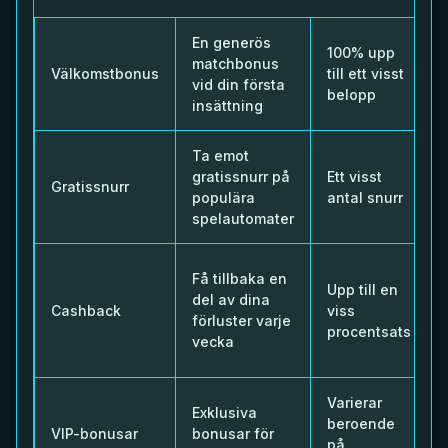
En generös
100% upp
matchbonus
Välkomstbonus
till ett visst
vid din första
belopp
insättning
Ta emot
gratissnurr på
Ett visst
Gratissnurr
populära
antal snurr
spelautomater
Få tillbaka en
Upp till en
del av dina
Cashback
viss
förluster varje
procentsats
vecka
Varierar
Exklusiva
beroende
VIP-bonusar
bonusar för
på