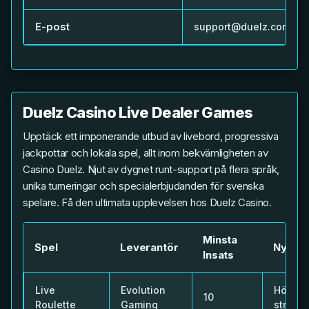
E-post
support@duelz.com
Duelz Сasino Live Dealer Games
Upptäck ett imponerande utbud av livebord, progressiva
jackpottar och lokala spel, allt inom bekvämligheten av
Casino Duelz. Njut av dygnet runt-support på flera språk,
unika turneringar och specialerbjudanden för svenska
spelare. Få den ultimata upplevelsen hos Duelz Сasino.
Minsta
Spel
Leverantör
Nyckel
Insats
Live
Evolution
Högkval
10
Roulette
Gaming
stream