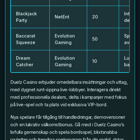
Blackjack
Interak
NetEnt
20
Party
dealer
Baccarat
Evolution
Spänn
50
Squeeze
Gaming
avslut
Dream
Evolution
Luckba
10
Catcher
Gaming
baccar
Duelz Сasino erbjuder omedelbara insättningar och uttag,
med dygnet runt-öppna live-lobbyer. Interagera direkt
med professionella dealers, delta i kampanjer med fokus
på live-spel och ta plats vid exklusiva VIP-bord.
Nya spelare får tillgång till handledningar, demoversioner
och en lukrativ välkomstbonus. Gå med i Duelz Сasino’s
livfulla gemenskap och spela bordsspel, blixtsnabba
rouletter och trendiga spelprogram från din mobil, dator