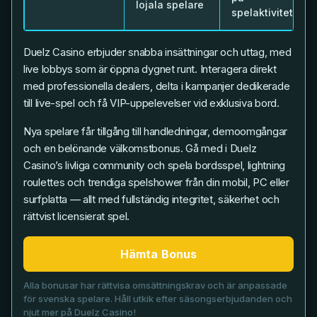
lojala spelare
spelaktivitet
Duelz Сasino erbjuder snabba insättningar och uttag, med
live lobbys som är öppna dygnet runt. Interagera direkt
med professionella dealers, delta i kampanjer dedikerade
till live-spel och få VIP-uppelevelser vid exklusiva bord.
Nya spelare får tillgång till handledningar, demoomgångar
och en belönande välkomstbonus. Gå med i Duelz
Сasino’s livliga community och spela bordsspel, lightning
roulettes och trendiga spelshower från din mobil, PC eller
surfplatta — allt med fullständig integritet, säkerhet och
rättvist licensierat spel.
Hämta Bonus
Alla bonusar har rättvisa omsättningskrav och är anpassade
för svenska spelare. Håll utkik efter säsongserbjudanden och
njut mer på Duelz Сasino!