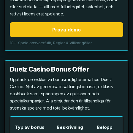
eller surfplatta — allt med full integritet, säkerhet, och
rättvist licensierat spelande.
Prova demo
18+. Spela ansvarsfullt, Regler & Villkor gäller.
Duelz Сasino Bonus Offer
Upptäck de exklusiva bonusmöjligheterna hos Duelz
Сasino. Njut av generösa insättningsbonusar, exklusiv
cashback samt spänningen av gratissnurr och
specialkampanjer. Alla erbjudanden är tillgängliga för
svenska spelare med total bekvämlighet.
Typ av bonus
Beskrivning
Belopp