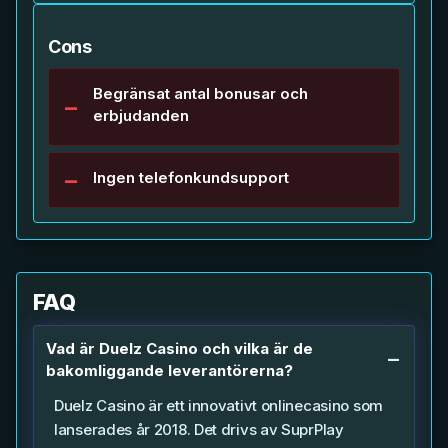
Cons
Begränsat antal bonusar och
erbjudanden
Ingen telefonkundsupport
FAQ
Vad är Duelz Сasino och vilka är de
bakomliggande leverantörerna?
Duelz Сasino är ett innovativt onlinecasino som
lanserades år 2018. Det drivs av SuprPlay