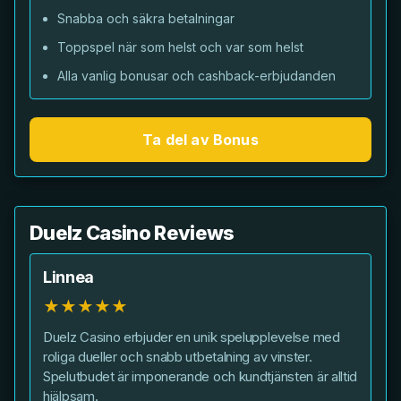
Snabba och säkra betalningar
Toppspel när som helst och var som helst
Alla vanlig bonusar och cashback-erbjudanden
Ta del av Bonus
Duelz Сasino Reviews
Linnea
★
★
★
★
★
Duelz Casino erbjuder en unik spelupplevelse med
roliga dueller och snabb utbetalning av vinster.
Spelutbudet är imponerande och kundtjänsten är alltid
hjälpsam.