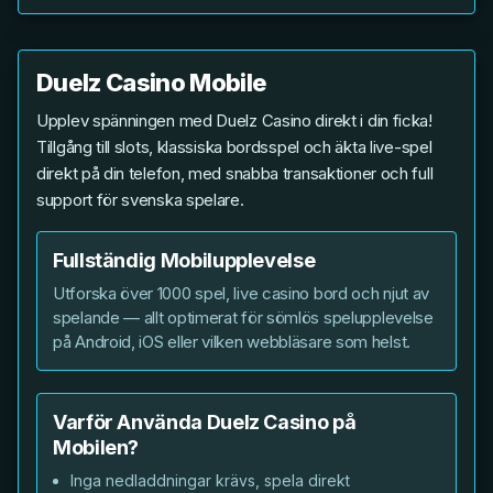
Duelz Casino Mobile
Upplev spänningen med Duelz Casino direkt i din ficka!
Tillgång till slots, klassiska bordsspel och äkta live-spel
direkt på din telefon, med snabba transaktioner och full
support för svenska spelare.
Fullständig Mobilupplevelse
Utforska över 1000 spel, live casino bord och njut av
spelande — allt optimerat för sömlös spelupplevelse
på Android, iOS eller vilken webbläsare som helst.
Varför Använda Duelz Casino på
Mobilen?
Inga nedladdningar krävs, spela direkt